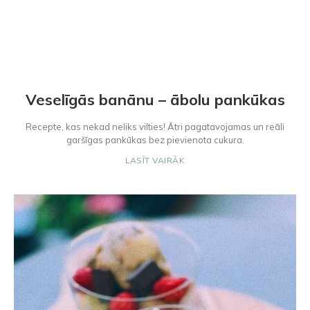
Veselīgās banānu – ābolu pankūkas
Recepte, kas nekad neliks vilties! Ātri pagatavojamas un reāli
garšīgas pankūkas bez pievienota cukura.
LASĪT VAIRĀK