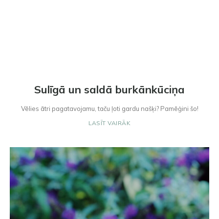
Sulīgā un saldā burkānkūciņa
Vēlies ātri pagatavojamu, taču ļoti gardu našķi? Pamēģini šo!
LASĪT VAIRĀK