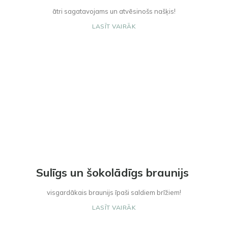
ātri sagatavojams un atvēsinošs našķis!
LASĪT VAIRĀK
Sulīgs un šokolādīgs braunijs
visgardākais braunijs īpaši saldiem brīžiem!
LASĪT VAIRĀK