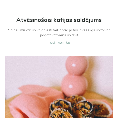
Atvēsinošais kafijas saldējums
Saldējumu var un vajag ēst! Vēl labāk, ja tas ir veselīgs un to var
pagatavot viens un divi!
LASĪT VAIRĀK