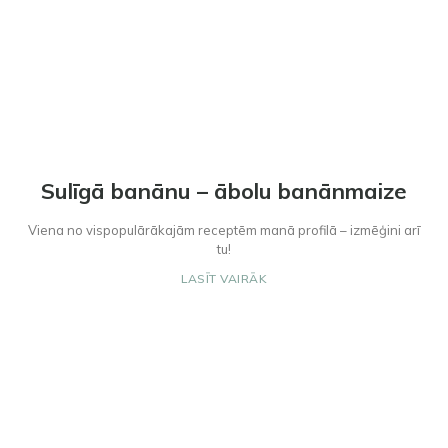
Sulīgā banānu – ābolu banānmaize
Viena no vispopulārākajām receptēm manā profilā – izmēģini arī
tu!
LASĪT VAIRĀK