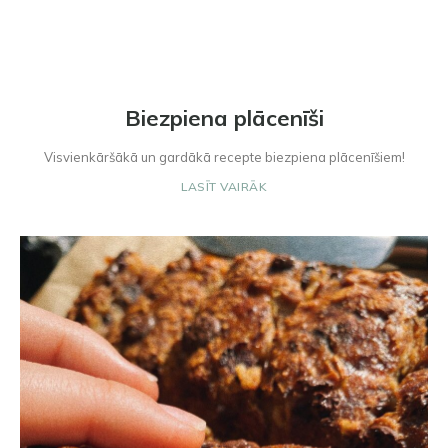
Biezpiena plācenīši
Visvienkāršākā un gardākā recepte biezpiena plācenīšiem!
LASĪT VAIRĀK