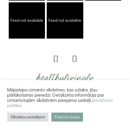
Feed not available
Feed not available
Mājaslapa izmanto sīkdatnes, kas uzlabo Jūsu
pārlūkošanas pieredzi. Detalizēta informācija par
izmantotajām sīkdatnēm pieejama sadaļā
privātuma
© 2022 Healthyliving. Visas tiesības aizsargātas.
politika.
Par mani
Privātuma politika
Kontakti
Sīkdatņu iestatījumi
Piekrist visam