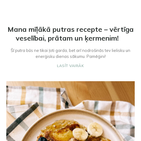
Mana mīļākā putras recepte – vērtīga
veselībai, prātam un ķermenim! ⠀
Šī putra būs ne tikai ļoti garda, bet arī nodrošinās tev lielisku un
enerģisku dienas sākumu. Pamēģini!
LASĪT VAIRĀK