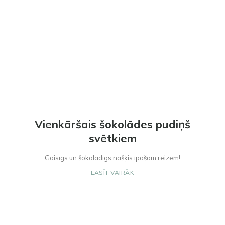
Vienkāršais šokolādes pudiņš
svētkiem
Gaisīgs un šokolādīgs našķis īpašām reizēm!
LASĪT VAIRĀK