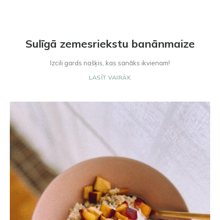
Sulīgā zemesriekstu banānmaize
Izcili gards našķis, kas sanāks ikvienam!
LASĪT VAIRĀK