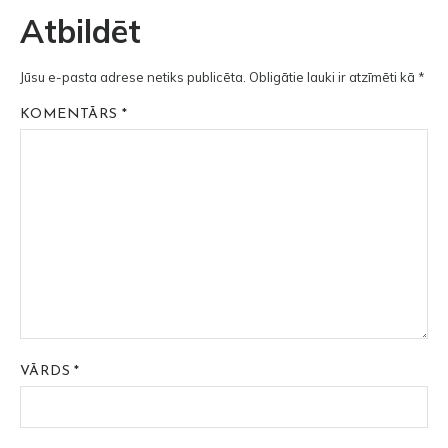
Atbildēt
Jūsu e-pasta adrese netiks publicēta.
Obligātie lauki ir atzīmēti kā
*
KOMENTĀRS
*
VĀRDS
*