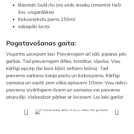
Basmati Gold rīsi (no sirds iesaku izmantot tieši
šos, visgardākie)
Kokosriekstu piens 150ml
sakapāti lociņi
Pagatavošanas gaita:
Vispirms uzcepam lasi. Pievienojam arī sāli, piparus pēc
garšas. Tad pievienojam dilles, tomātus, sīpolus. Visu
kārtīgi apcep (lai lasis kļūst zeltaini brūns). Tad
pievieno sarkano karija pastu un kokospienu. Kārtīgi
samaisa un sautē zem vāka aptuveni 10min. Visu mērci
pievieno izvārītajiem rīsiem un samaisa vai pievieno
atsevišķi. Visbeidzot pārber ar lociņiem. Lai labi garšo!