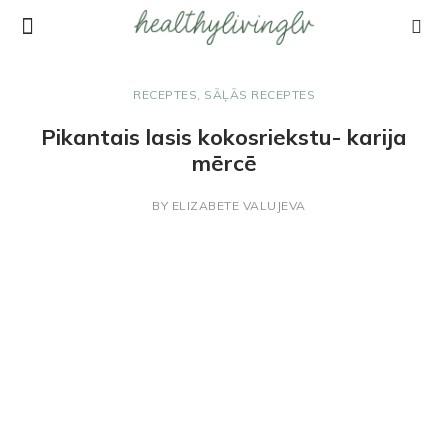
RECEPTES
,
SĀĻĀS RECEPTES
Pikantais lasis kokosriekstu- karija
mērcē
BY
ELIZABETE VALUJEVA