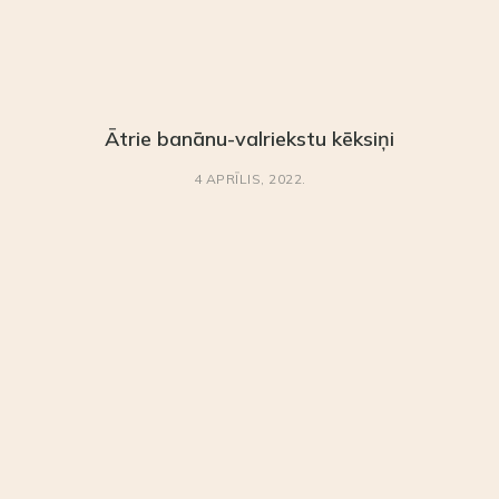
Ātrie banānu-valriekstu kēksiņi
4 APRĪLIS, 2022.