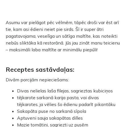
Asumu var pielāgot pēc vēlmēm, tāpēc droši var ēst arī
tie, kam asi ēdieni neiet pie sirds. Šī ir super ātri
pagatavojama, veselīga un sātīga maltīte, kas noteikti
nebūs sliktāka kā restorānā. Jūs jau zināt manu teicienu
– maksimāli laba maltīte ar minimālu piepūli!
Receptes sastāvdaļas:
Divām porcijām nepieciešams:
⠀
Divas nelielas laša filejas, sagrieztas kubiciņos
tējkarote sarkanā karija pasta, vai divas
tējkarotes, ja vēlies šo ēdienu padarīt pikantāku
Sakapāta puse no sarkanā sīpola
Aptuveni sauja sakapātas dilles
Mazie tomātiņi, sagriezti uz pusēm