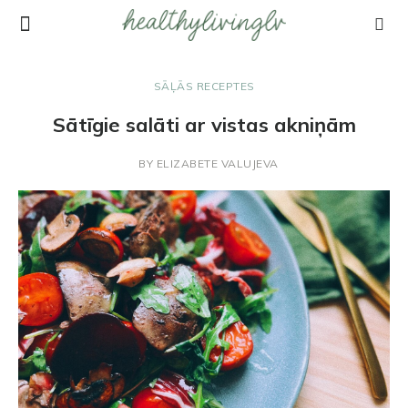
SĀĻĀS RECEPTES
Sātīgie salāti ar vistas akniņām
BY
ELIZABETE VALUJEVA