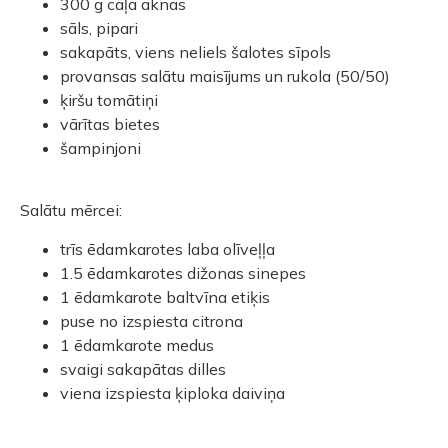
300 g cāļa aknas
sāls, pipari
sakapāts, viens neliels šalotes sīpols
provansas salātu maisījums un rukola (50/50)
ķiršu tomātiņi
vārītas bietes
šampinjoni
Salātu mērcei:
trīs ēdamkarotes laba olīveļļa
1.5 ēdamkarotes dižonas sinepes
1 ēdamkarote baltvīna etiķis
puse no izspiesta citrona
1 ēdamkarote medus
svaigi sakapātas dilles
viena izspiesta ķiploka daiviņa