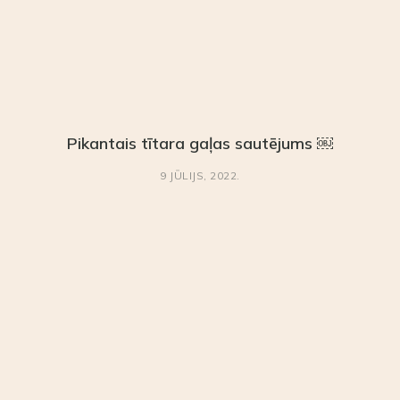
Pikantais tītara gaļas sautējums ￼
9 JŪLIJS, 2022.