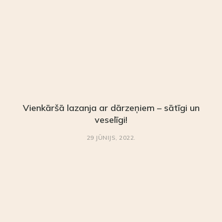
Vienkāršā lazanja ar dārzeņiem – sātīgi un
veselīgi!
29 JŪNIJS, 2022.