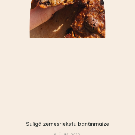
Sulīgā zemesriekstu banānmaize
9 JŪLIJS, 2022.