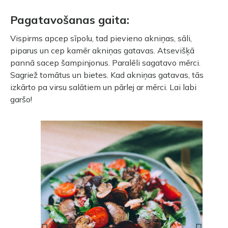
Pagatavošanas gaita:
Vispirms apcep sīpolu, tad pievieno akniņas, sāli,
piparus un cep kamēr akniņas gatavas. Atsevišķā
pannā sacep šampinjonus. Paralēli sagatavo mērci.
Sagriež tomātus un bietes. Kad akniņas gatavas, tās
izkārto pa virsu salātiem un pārlej ar mērci. Lai labi
garšo!