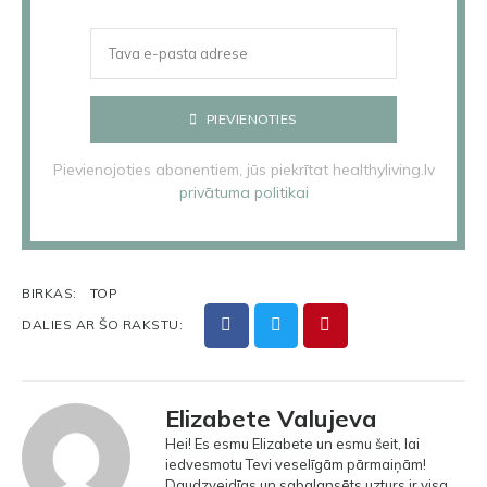
PIEVIENOTIES
Pievienojoties abonentiem, jūs piekrītat healthyliving.lv
privātuma politikai
BIRKAS:
TOP
DALIES AR ŠO RAKSTU:
Elizabete Valujeva
Hei! Es esmu Elizabete un esmu šeit, lai
iedvesmotu Tevi veselīgām pārmaiņām!
Daudzveidīgs un sabalansēts uzturs ir visa