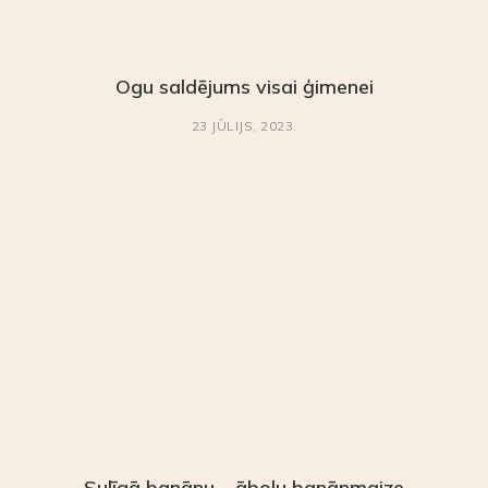
Ogu saldējums visai ģimenei
23 JŪLIJS, 2023.
Sulīgā banānu – ābolu banānmaize