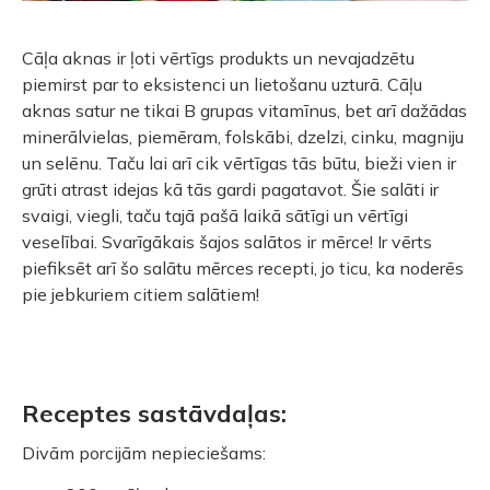
Cāļa aknas ir ļoti vērtīgs produkts un nevajadzētu
piemirst par to eksistenci un lietošanu uzturā. Cāļu
aknas satur ne tikai B grupas vitamīnus, bet arī dažādas
minerālvielas, piemēram, folskābi, dzelzi, cinku, magniju
un selēnu. Taču lai arī cik vērtīgas tās būtu, bieži vien ir
grūti atrast idejas kā tās gardi pagatavot. Šie salāti ir
svaigi, viegli, taču tajā pašā laikā sātīgi un vērtīgi
veselībai. Svarīgākais šajos salātos ir mērce! Ir vērts
piefiksēt arī šo salātu mērces recepti, jo ticu, ka noderēs
pie jebkuriem citiem salātiem!
Receptes sastāvdaļas:
Divām porcijām nepieciešams: