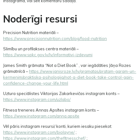
Instagramā, vai šeit komentāru sadaļā.
Noderīgi resursi
Precision Nutrition materiāli –
https://www.precisionnutrition.com/blog/food-nutrition
Slimību un profilakses centra materiāli –
https://www.spkc.gov.lv/lv/informativi-izdevumi
James Smith grāmata “Not a Diet Book” , var iegādāties Jāņa Rozes
grāmatnīcā –
https://www.janisroze.lv/lv/gramatas/pratam-garam-un-
kermenim/praktiska-psihologija/not-a-diet-book-take-control-gain-
confidence-change-your-life.html
Uztura speciālistes Viktorijas Zakarkevičas instagram konts –
https://www.instagram.com/uzlabo/
Fitnesa treneres Annas Apsītes instagram konts –
https://www.instagram.com/anna.apsite
Vēl pāris instagram resursi/ konti, kuriem iesaku piesekot:
https://www.instagram.com/biolayne/
;
https://www.instagram.com/thefitnesschef/
;