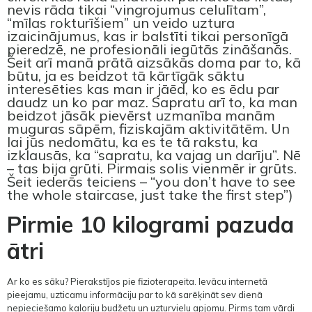
nevis rāda tikai “vingrojumus celulītam”,
“mīlas rokturīšiem” un veido uztura
izaicinājumus, kas ir balstīti tikai personīgā
pieredzē, ne profesionāli iegūtās zināšanās.
Šeit arī manā prātā aizsākās doma par to, kā
būtu, ja es beidzot tā kārtīgāk sāktu
interesēties kas man ir jāēd, ko es ēdu par
daudz un ko par maz. Sapratu arī to, ka man
beidzot jāsāk pievērst uzmanība manām
muguras sāpēm, fiziskajām aktivitātēm. Un
lai jūs nedomātu, ka es te tā rakstu, ka
izklausās, ka “sapratu, ka vajag un darīju”. Nē
– tas bija grūti. Pirmais solis vienmēr ir grūts.
Šeit iederās teiciens – “you don’t have to see
the whole staircase, just take the first step”)
Pirmie 10 kilogrami pazuda
ātri
Ar ko es sāku? Pierakstījos pie fizioterapeita. Ievācu internetā
pieejamu, uzticamu informāciju par to kā sarēķināt sev dienā
nepieciešamo kaloriju budžetu un uzturvielu apjomu. Pirms tam vārdi