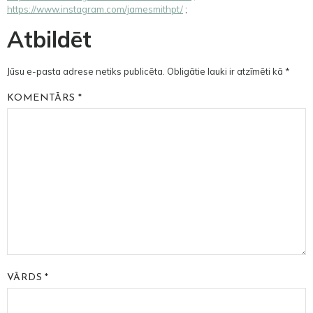
https://www.instagram.com/jamesmithpt/
;
Atbildēt
Jūsu e-pasta adrese netiks publicēta.
Obligātie lauki ir atzīmēti kā
*
KOMENTĀRS
*
VĀRDS
*