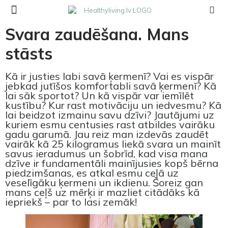
Svara zaudēšana. Mans
stāsts
Kā ir justies labi savā ķermenī? Vai es vispār
jebkad jutīšos komfortabli savā ķermenī? Kā
lai sāk sportot? Un kā vispār var iemīlēt
kustību? Kur rast motivāciju un iedvesmu? Kā
lai beidzot izmainu savu dzīvi? Jautājumi uz
kuriem esmu centusies rast atbildes vairāku
gadu garumā. Jau reiz man izdevās zaudēt
vairāk kā 25 kilogramus liekā svara un mainīt
savus ieradumus un šobrīd, kad visa mana
dzīve ir fundamentāli mainījusies kopš bērna
piedzimšanas, es atkal esmu ceļā uz
veselīgāku ķermeni un ikdienu. Šoreiz gan
mans ceļš uz mērķi ir mazliet citādāks kā
iepriekš – par to lasi zemāk!