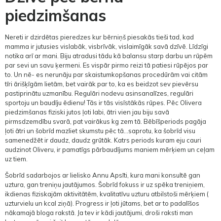
piedzimšanas
Nereti ir dzirdētas pieredzes kur bērniņš piesakās tieši tad, kad
mamma ir jutusies vislabāk, visbrīvāk, vislaimīgāk savā dzīvē. Līdzīgi
notika arī ar mani. Biju atradusi tādu kā balansu starp darbu un rūpēm
par sevi un savu ķermeni. Es vispār pirmo reizi tā patiesi rūpējos par
to. Un nē- es nerunāju par skaistumkopšanas procedūrām vai citām
tīri ārišķīgām lietām, bet vairāk par to, ka es beidzot sev pievērsu
pastiprinātu uzmanību. Regulāri nodevu asinsanalīzes, regulāri
sportoju un baudīju ēdienu! Tās ir tās visīstākās rūpes. Pēc Olivera
piedzimšanas fiziski jutos ļoti labi, ātri vien jau biju savā
pirmsdzemdību svarā, pat vairākus kg zem tā. Bēbīšperiods pagāja
ļoti ātri un šobrīd mazliet skumstu pēc tā…saprotu, ka šobrīd visu
samenedžēt ir daudz, daudz grūtāk. Katrs periods kuram eju cauri
audzinot Oliveru, ir pamatīgs pārbaudījums maniem mērķiem un ceļam
uz tiem.
Šobrīd sadarbojos ar lielisko Annu Apsīti, kura mani konsultē gan
uztura, gan treniņu jautājumos. Šobrīd fokuss ir uz spēka treniņiem,
ikdienas fiziskajām aktivitātēm, kvalitatīvu uzturu atbilstoši mērķiem (
uzturvielu un kcal ziņā). Progress ir ļoti jūtams, bet ar to padalīšos
nākamajā bloga rakstā. Ja tev ir kādi jautājumi, droši raksti man