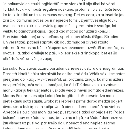
“olbaltumvielas, tauki, ogļhidrāti” man vienkārši bija tikai kā vārdi.
Turklāt, tauki – ar īpaši negatīvu noskaņu, protams. Jo visur taču teica,
ka tauki ir slikti un taukus mums nevajag. Bet es ceru, ka tu lasot šo jau
zini cik ļoti mums patiesībā ir nepieciešams uzņemt veselīgu tauku
avotus un cik katra uzturvielu grupa mūsu ķermenim ir svarīga, lai
veiktu tā pamatfunkcijas. Tagad kad mācos par uztura kouču (
Precision Nutrition) un veselības sporta speciālistu (Rīgas Stradiņa
Universitāte), patiesi saprotu cik daudz muļķību cilvēki stāsta
internetā. Viens no būtiskākajiem uzdevumiem – izvērtēt informācijas
avotus. Jā, atkal drellēju to pašu ko iepriekšējā rindkopā, bet es šo
atkārtošu vēl un vēl. Jo vajag.
Lai sakārtotu savus uztura paradumus, ieviesu uztura dienasgrāmatu.
Parastā kladītē sāku pierakstīt ko es ikdienā ēdu. Vēlāk sāku izmantot
pieejamo aplikāciju MyFitnessPal. Es, protams, zināju, ka mans uzturs
nav perfekts, taču nebiju domājusi, ka ēdu TIK daudz un, ka vairums
manu kaloriju tiek uzņemtas uzkodu veidā, nevis pamata ēdienreizēs.
Manas ēdienreizes bija kalorijām bagātas, taču nesniedza man
pietiekamu sāta sajūtu. Brokastīs iepriekš pirms darba mēdzu paķert
divas siera bulciņas un kafiju. Un tā piecas dienas nedēļā no vietas.
Apēdot šīs bulciņas man jau pēc pusstundas atkal gribējās ēst. Pašās
bulciņās nav nekādas vainas, bet vaina ir tajā, ka šāda ēdienreize var
jau vismaz uz pusi vai par trešo daļu nosegt dienā nepieciešamo
kaloriju daudzumu, un ja mērķis ir zaudēt lieko svaru un tauku