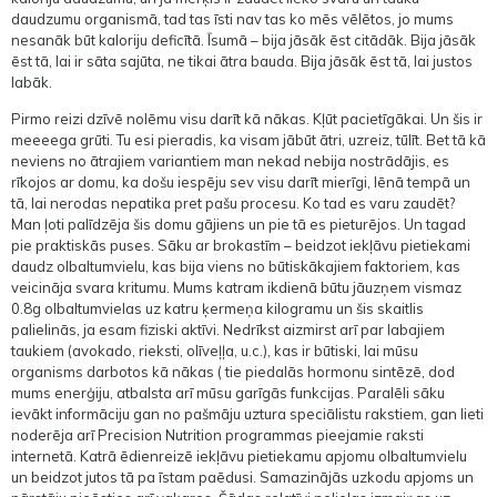
daudzumu organismā, tad tas īsti nav tas ko mēs vēlētos, jo mums
nesanāk būt kaloriju deficītā. Īsumā – bija jāsāk ēst citādāk. Bija jāsāk
ēst tā, lai ir sāta sajūta, ne tikai ātra bauda. Bija jāsāk ēst tā, lai justos
labāk.
Pirmo reizi dzīvē nolēmu visu darīt kā nākas. Kļūt pacietīgākai. Un šis ir
meeeega grūti. Tu esi pieradis, ka visam jābūt ātri, uzreiz, tūlīt. Bet tā kā
neviens no ātrajiem variantiem man nekad nebija nostrādājis, es
rīkojos ar domu, ka došu iespēju sev visu darīt mierīgi, lēnā tempā un
tā, lai nerodas nepatika pret pašu procesu. Ko tad es varu zaudēt?
Man ļoti palīdzēja šis domu gājiens un pie tā es pieturējos. Un tagad
pie praktiskās puses. Sāku ar brokastīm – beidzot iekļāvu pietiekami
daudz olbaltumvielu, kas bija viens no būtiskākajiem faktoriem, kas
veicināja svara kritumu. Mums katram ikdienā būtu jāuzņem vismaz
0.8g olbaltumvielas uz katru ķermeņa kilogramu un šis skaitlis
palielinās, ja esam fiziski aktīvi. Nedrīkst aizmirst arī par labajiem
taukiem (avokado, rieksti, olīveļļa, u.c.), kas ir būtiski, lai mūsu
organisms darbotos kā nākas ( tie piedalās hormonu sintēzē, dod
mums enerģiju, atbalsta arī mūsu garīgās funkcijas. Paralēli sāku
ievākt informāciju gan no pašmāju uztura speciālistu rakstiem, gan lieti
noderēja arī Precision Nutrition programmas pieejamie raksti
internetā. Katrā ēdienreizē iekļāvu pietiekamu apjomu olbaltumvielu
un beidzot jutos tā pa īstam paēdusi. Samazinājās uzkodu apjoms un