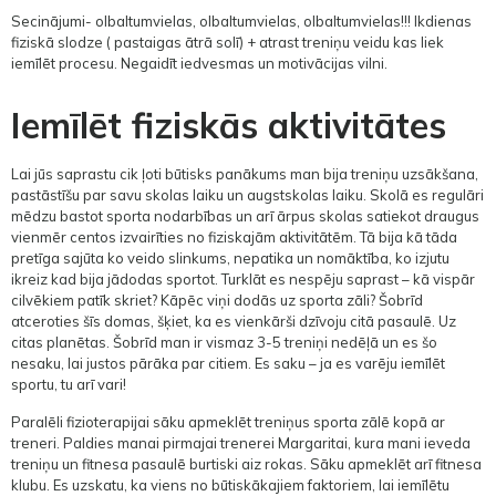
Secinājumi- olbaltumvielas, olbaltumvielas, olbaltumvielas!!! Ikdienas
fiziskā slodze ( pastaigas ātrā solī) + atrast treniņu veidu kas liek
iemīlēt procesu. Negaidīt iedvesmas un motivācijas vilni.
Iemīlēt fiziskās aktivitātes
Lai jūs saprastu cik ļoti būtisks panākums man bija treniņu uzsākšana,
pastāstīšu par savu skolas laiku un augstskolas laiku. Skolā es regulāri
mēdzu bastot sporta nodarbības un arī ārpus skolas satiekot draugus
vienmēr centos izvairīties no fiziskajām aktivitātēm. Tā bija kā tāda
pretīga sajūta ko veido slinkums, nepatika un nomāktība, ko izjutu
ikreiz kad bija jādodas sportot. Turklāt es nespēju saprast – kā vispār
cilvēkiem patīk skriet? Kāpēc viņi dodās uz sporta zāli? Šobrīd
atceroties šīs domas, šķiet, ka es vienkārši dzīvoju citā pasaulē. Uz
citas planētas. Šobrīd man ir vismaz 3-5 treniņi nedēļā un es šo
nesaku, lai justos pārāka par citiem. Es saku – ja es varēju iemīlēt
sportu, tu arī vari!
Paralēli fizioterapijai sāku apmeklēt treniņus sporta zālē kopā ar
treneri. Paldies manai pirmajai trenerei Margaritai, kura mani ieveda
treniņu un fitnesa pasaulē burtiski aiz rokas. Sāku apmeklēt arī fitnesa
klubu. Es uzskatu, ka viens no būtiskākajiem faktoriem, lai iemīlētu