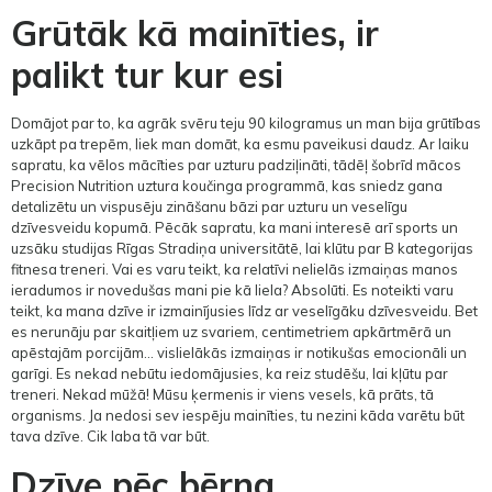
Grūtāk kā mainīties, ir
palikt tur kur esi
Domājot par to, ka agrāk svēru teju 90 kilogramus un man bija grūtības
uzkāpt pa trepēm, liek man domāt, ka esmu paveikusi daudz. Ar laiku
sapratu, ka vēlos mācīties par uzturu padziļināti, tādēļ šobrīd mācos
Precision Nutrition uztura koučinga programmā, kas sniedz gana
detalizētu un vispusēju zināšanu bāzi par uzturu un veselīgu
dzīvesveidu kopumā. Pēcāk sapratu, ka mani interesē arī sports un
uzsāku studijas Rīgas Stradiņa universitātē, lai klūtu par B kategorijas
fitnesa treneri. Vai es varu teikt, ka relatīvi nelielās izmaiņas manos
ieradumos ir novedušas mani pie kā liela? Absolūti. Es noteikti varu
teikt, ka mana dzīve ir izmainījusies līdz ar veselīgāku dzīvesveidu. Bet
es nerunāju par skaitļiem uz svariem, centimetriem apkārtmērā un
apēstajām porcijām… vislielākās izmaiņas ir notikušas emocionāli un
garīgi. Es nekad nebūtu iedomājusies, ka reiz studēšu, lai kļūtu par
treneri. Nekad mūžā! Mūsu ķermenis ir viens vesels, kā prāts, tā
organisms. Ja nedosi sev iespēju mainīties, tu nezini kāda varētu būt
tava dzīve. Cik laba tā var būt.
Dzīve pēc bērna