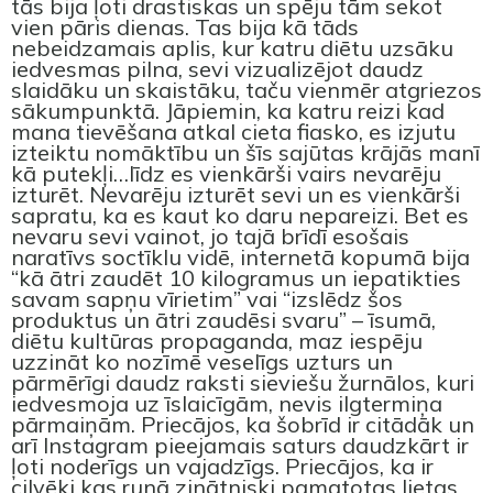
tās bija ļoti drastiskas un spēju tām sekot
vien pāris dienas. Tas bija kā tāds
nebeidzamais aplis, kur katru diētu uzsāku
iedvesmas pilna, sevi vizualizējot daudz
slaidāku un skaistāku, taču vienmēr atgriezos
sākumpunktā. Jāpiemin, ka katru reizi kad
mana tievēšana atkal cieta fiasko, es izjutu
izteiktu nomāktību un šīs sajūtas krājās manī
kā putekļi…līdz es vienkārši vairs nevarēju
izturēt. Nevarēju izturēt sevi un es vienkārši
sapratu, ka es kaut ko daru nepareizi. Bet es
nevaru sevi vainot, jo tajā brīdī esošais
naratīvs soctīklu vidē, internetā kopumā bija
“kā ātri zaudēt 10 kilogramus un iepatikties
savam sapņu vīrietim” vai “izslēdz šos
produktus un ātri zaudēsi svaru” – īsumā,
diētu kultūras propaganda, maz iespēju
uzzināt ko nozīmē veselīgs uzturs un
pārmērīgi daudz raksti sieviešu žurnālos, kuri
iedvesmoja uz īslaicīgām, nevis ilgtermiņa
pārmaiņām. Priecājos, ka šobrīd ir citādāk un
arī Instagram pieejamais saturs daudzkārt ir
ļoti noderīgs un vajadzīgs. Priecājos, ka ir
cilvēki kas runā zinātniski pamatotas lietas,