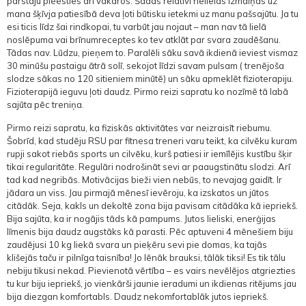
pārstāju pieēsties arī vakaros. Šādas relatīvi nelielas izmaiņas uz
mana šķīvja patiesībā deva ļoti būtisku ietekmi uz manu pašsajūtu. Ja tu
esi ticis līdz šai rindkopai, tu varbūt jau nojaut – man nav tā lielā
noslēpuma vai brīnumreceptes ko tev atklāt par svara zaudēšanu.
Tādas nav. Lūdzu, pieņem to. Paralēli sāku savā ikdienā ieviest vismaz
30 minūšu pastaigu ātrā solī, sekojot līdzi savam pulsam ( trenējoša
slodze sākas no 120 sitieniem minūtē) un sāku apmeklēt fizioterapiju.
Fizioterapijā ieguvu ļoti daudz. Pirmo reizi sapratu ko nozīmē tā labā
sajūta pēc treniņa.
Pirmo reizi sapratu, ka fiziskās aktivitātes var neizraisīt riebumu.
Šobrīd, kad studēju RSU par fitnesa treneri varu teikt, ka cilvēku kuram
rupji sakot riebās sports un cilvēku, kurš patiesi ir iemīlējis kustību šķir
tikai regularitāte. Regulāri nodrošināt sevi ar paaugstinātu slodzi. Arī
tad kad negribās. Motivācijas bieži vien nebūs, to nevajag gaidīt. Ir
jādara un viss. Jau pirmajā mēnesī ievēroju, ka izskatos un jūtos
citādāk. Seja, kakls un dekoltē zona bija pavisam citādāka kā iepriekš.
Bija sajūta, ka ir nogājis tāds kā pampums. Jutos lieliski, enerģijas
līmenis bija daudz augstāks kā parasti. Pēc aptuveni 4 mēnešiem biju
zaudējusi 10 kg liekā svara un pieķēru sevi pie domas, ka tajās
klišejās taču ir pilnīga taisnība! Jo lēnāk brauksi, tālāk tiksi! Es tik tālu
nebiju tikusi nekad. Pievienotā vērtība – es vairs nevēlējos atgriezties
tu kur biju iepriekš, jo vienkārši jaunie ieradumi un ikdienas ritējums jau
bija diezgan komfortabls. Daudz nekomfortablāk jutos iepriekš.