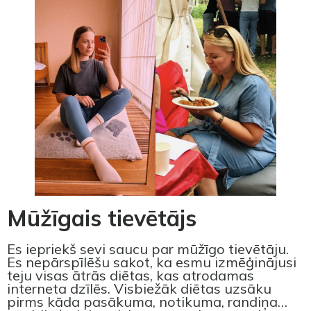
Mūžīgais tievētājs
Es iepriekš sevi saucu par mūžīgo tievētāju.
Es nepārspīlēšu sakot, ka esmu izmēģinājusi
teju visas ātrās diētas, kas atrodamas
interneta dzīlēs. Visbiežāk diētas uzsāku
pirms kāda pasākuma, notikuma, randiņa…