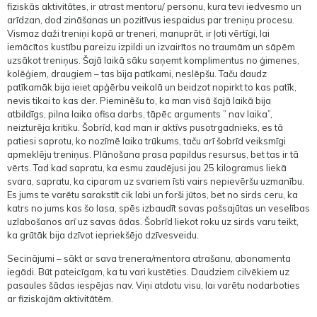
fiziskās aktivitātes, ir atrast mentoru/ personu, kura tevi iedvesmo un
arīdzan, dod zināšanas un pozitīvus iespaidus par treniņu procesu.
Vismaz daži treniņi kopā ar treneri, manuprāt, ir ļoti vērtīgi, lai
iemācītos kustību pareizu izpildi un izvairītos no traumām un sāpēm
uzsākot treniņus. Šajā laikā sāku saņemt komplimentus no ģimenes,
kolēģiem, draugiem – tas bija patīkami, neslēpšu. Taču daudz
patīkamāk bija ieiet apģērbu veikalā un beidzot nopirkt to kas patīk,
nevis tikai to kas der. Pieminēšu to, ka man visā šajā laikā bija
atbildīgs, pilna laika ofisa darbs, tāpēc arguments ” nav laika”,
neizturēja kritiku. Šobrīd, kad man ir aktīvs pusotrgadnieks, es tā
patiesi saprotu, ko nozīmē laika trūkums, taču arī šobrīd veiksmīgi
apmeklēju treniņus. Plānošana prasa papildus resursus, bet tas ir tā
vērts. Tad kad sapratu, ka esmu zaudējusi jau 25 kilogramus liekā
svara, sapratu, ka ciparam uz svariem īsti vairs nepievēršu uzmanību.
Es jums te varētu sarakstīt cik labi un forši jūtos, bet no sirds ceru, ka
katrs no jums kas šo lasa, spēs izbaudīt savas pašsajūtas un veselības
uzlabošanos arī uz savas ādas. Šobrīd liekot roku uz sirds varu teikt,
ka grūtāk bija dzīvot iepriekšējo dzīvesveidu.
Secinājumi – sākt ar sava trenera/mentora atrašanu, abonamenta
iegādi. Būt pateicīgam, ka tu vari kustēties. Daudziem cilvēkiem uz
pasaules šādas iespējas nav. Viņi atdotu visu, lai varētu nodarboties
ar fiziskajām aktivitātēm.