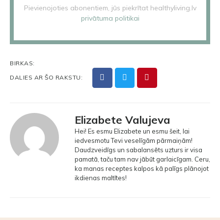
Pievienojoties abonentiem, jūs piekrītat healthyliving.lv
privātuma politikai
BIRKAS:
DALIES AR ŠO RAKSTU:
Elizabete Valujeva
Hei! Es esmu Elizabete un esmu šeit, lai
iedvesmotu Tevi veselīgām pārmaiņām!
Daudzveidīgs un sabalansēts uzturs ir visa
pamatā, taču tam nav jābūt garlaicīgam. Ceru,
ka manas receptes kalpos kā palīgs plānojot
ikdienas maltītes!