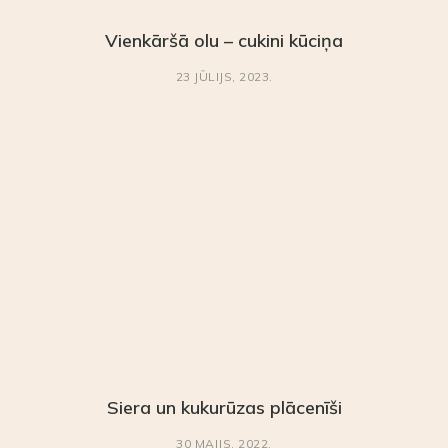
Vienkāršā olu – cukini kūciņa
23 JŪLIJS, 2023.
Siera un kukurūzas plācenīši
30 MAIJS, 2022.