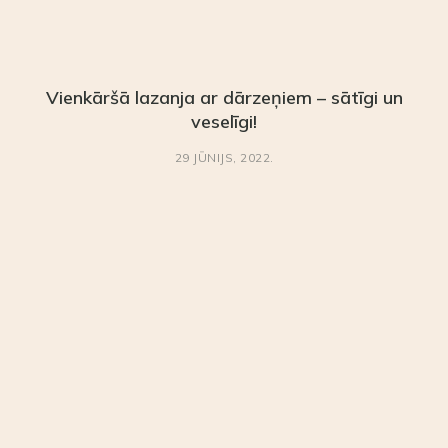
Vienkāršā lazanja ar dārzeņiem – sātīgi un
veselīgi!
29 JŪNIJS, 2022.