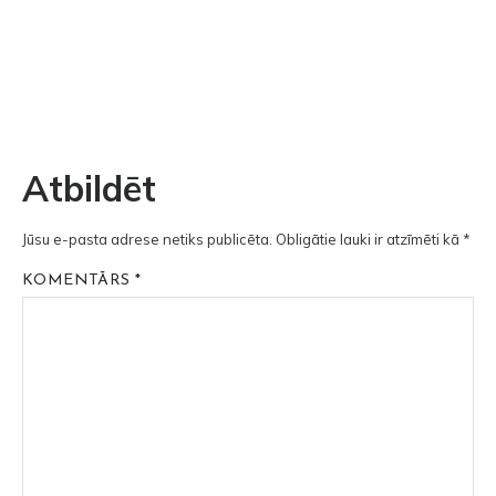
Atbildēt
Jūsu e-pasta adrese netiks publicēta.
Obligātie lauki ir atzīmēti kā
*
KOMENTĀRS
*