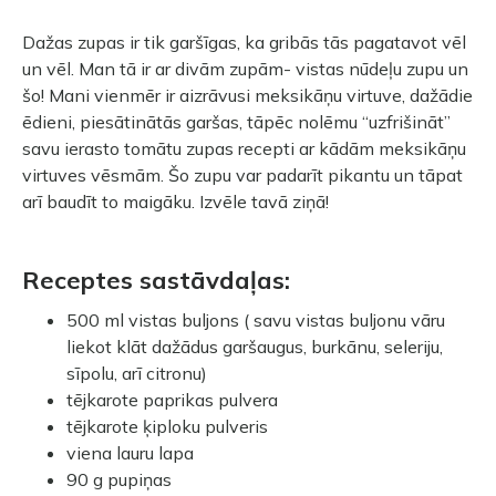
Dažas zupas ir tik garšīgas, ka gribās tās pagatavot vēl
un vēl. Man tā ir ar divām zupām- vistas nūdeļu zupu un
šo! Mani vienmēr ir aizrāvusi meksikāņu virtuve, dažādie
ēdieni, piesātinātās garšas, tāpēc nolēmu “uzfrišināt”
savu ierasto tomātu zupas recepti ar kādām meksikāņu
virtuves vēsmām. Šo zupu var padarīt pikantu un tāpat
arī baudīt to maigāku. Izvēle tavā ziņā!
Receptes sastāvdaļas:
500 ml vistas buljons ( savu vistas buljonu vāru
liekot klāt dažādus garšaugus, burkānu, seleriju,
sīpolu, arī citronu)
tējkarote paprikas pulvera
tējkarote ķiploku pulveris
viena lauru lapa
90 g pupiņas