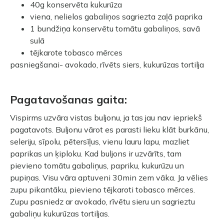
40g konservēta kukurūza
viena, nelielos gabaliņos sagriezta zaļā paprika
1 bundžiņa konservētu tomātu gabaliņos, savā
sulā
tējkarote tobasco mērces
pasniegšanai- avokado, rīvēts siers, kukurūzas tortilja
Pagatavošanas gaita:
Vispirms uzvāra vistas buljonu, ja tas jau nav iepriekš
pagatavots. Buljonu vārot es parasti lieku klāt burkānu,
seleriju, sīpolu, pētersīļus, vienu lauru lapu, mazliet
paprikas un ķiploku. Kad buljons ir uzvārīts, tam
pievieno tomātu gabaliņus, papriku, kukurūzu un
pupiņas. Visu vāra aptuveni 30min zem vāka. Ja vēlies
zupu pikantāku, pievieno tējkaroti tobasco mērces.
Zupu pasniedz ar avokado, rīvētu sieru un sagrieztu
gabaliņu kukurūzas tortiljas.